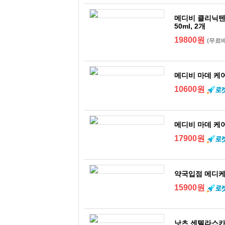
메디비 클리닉텐 
50ml, 2개
19800원
(무료
메디비 마데 케어
10600원
메디비 마데 케어
17900원
약국입점 메디케이
15900원
낫츠 센텔라스카 