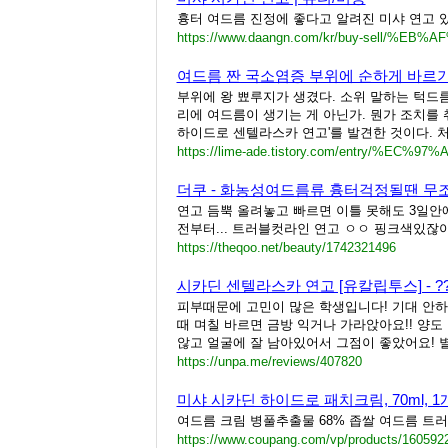
흉터 여드름 진정에 좋다고 알려진 미샤 연고 
여드름 짠 국소염증 부위에 순하게 바르기
부위에 왕 뾰루지가 생겼다. 소위 말하는 턱드름
리에 여드름이 생기는 게 아닌가. 뭔가 조치를 
하이드로 센텔라스카 연고'를 발견한 것이다. 처
더쿠 - 화농성여드름류 흉터걱정될땐 무
연고 듬뿍 올려놓고 빠르면 이틀 못해도 3일
전부터... 트러블컷라인 연고 ㅇㅇ 핑크색있잖아)
https://theqoo.net/beauty/1742321496
시카딘 센텔라스카 연고 [유칼립투스] - ??
피부때문에 고민이 많은 학생입니다! 기대 안하
때 며칠 바르면 금방 익거나 가라앉아요!! 양
않고 얼굴에 잘 남아있어서 그점이 좋았어요! 
https://unpa.me/reviews/407820
미샤 시카딘 하이드로 패치크림, 70ml, 1
여드름 크림 병풀추출물 68% 좁쌀 여드름 트
https://www.coupang.com/vp/products/160592