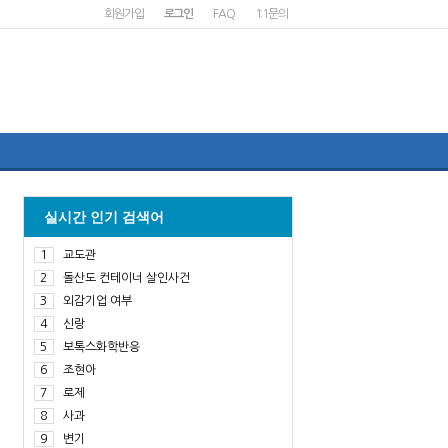
회원가입
로그인
FAQ
1:1문의
실시간 인기 검색어
1
교도관
2
돌산도 컨테이너 살인사건
3
외감기업 여부
4
신랑
5
보톡스화학반응
6
조현아
7
로제
8
사과
9
변기