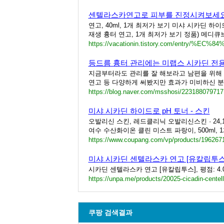
센텔라스카연고로 피부를 진정시켜보세요
연고, 40ml, 1개 최저가 보기 미샤 시카딘 하
재생 흉터 연고, 1개 최저가 보기 정품) 메디큐브
등드름 흉터 관리에는 미랩스 시카딘 전용
지금부터라도 관리를 잘 해보라고 남편을 위해 
연고 등 다양하게 써봤지만 효과가 미비하신 분들
https://blog.naver.com/msshosi/223188079717
미샤 시카딘 하이드로 pH 토너 - 스킨
오발리신 스킨, 레드클리닉 오발리신스킨 · 24,180원 
여수 수산화이온 클린 미스트 파랑이, 500ml, 
https://www.coupang.com/vp/products/196267
미샤 시카딘 센텔라스카 연고 [유칼립투스] | 
시카딘 센텔라스카 연고 [유칼립투스], 평점: 4.0, 
https://unpa.me/products/20025-cicadin-centell
쿠팡 검색결과