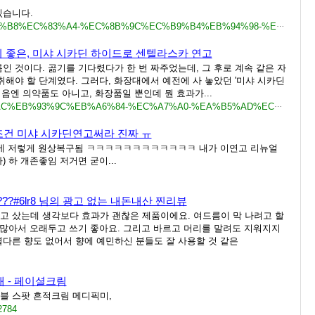
있습니다.
https://www.daangn.com/kr/buy-sell/%EB%AF%B8%EC%83%A4-%EC%8B%9C%EC%B9%B4%EB%94%98-%EC%97%B0%EA%B3%A0-y5bpio1c43zc/
 좋은, 미샤 시카딘 하이드로 센텔라스카 연고
인 것이다. 곪기를 기다렸다가 한 번 짜주었는데, 그 후로 계속 같은 자
취해야 할 단계였다. 그러다, 화장대에서 예전에 사 놓았던 '미샤 시카딘
음엔 의약품도 아니고, 화장품일 뿐인데 뭔 효과가...
https://lime-ade.tistory.com/entry/%EC%97%AC%EB%93%9C%EB%A6%84-%EC%A7%A0-%EA%B5%AD%EC%86%8C%EC%97%BC%EC%A6%9D-%EB%B6%80%EC%9C%84%EC%97%90-%EC%88%9C%ED%95%98%EA%B2%8C-%EB%B0%94%EB%A5%B4%EA%B8%B0-%EC%A2%8B%EC%9D%80-%EB%AF%B8%EC%83%A4-%EC%8B%9C%EC%B9%B4%EB%94%98-%ED%95%98%EC%9D%B4%EB%93%9C%EB%A1%9C-%EC%84%BC%ED%85%94%EB%9D%BC%EC%8A%A4%EC%B9%B4-%EC%97%B0%EA%B3%A0
조건 미샤 시카딘연고써라 진짜 ㅠ
안에 저렇게 원상복구됨 ㅋㅋㅋㅋㅋㅋㅋㅋㅋㅋㅋㅋ 내가 이연고 리뉴얼
 하 개존좋임 저거면 굳이...
??#6lr8 님의 광고 없는 내돈내산 찐리뷰
고 샀는데 생각보다 효과가 괜찮은 제품이에요. 여드름이 막 나려고 할
도 많아서 오래두고 쓰기 좋아요. 그리고 바르고 머리를 말려도 지워지지
별다른 향도 없어서 향에 예민하신 분들도 잘 사용할 것 같은
개 - 페이셜크림
러블 스팟 흔적크림 메디픽미,
2784