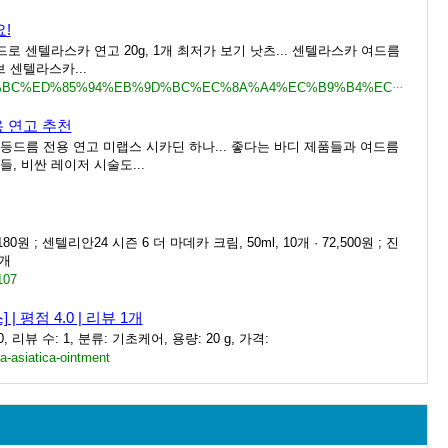
!
이드로 센텔라스카 연고 20g, 1개 최저가 보기 낫츠... 센텔라스카 여드름
 센텔라스카...
https://vacationin.tistory.com/entry/%EC%84%BC%ED%85%94%EB%9D%BC%EC%8A%A4%EC%B9%B4%EC%97%B0%EA%B3%A0%EB%A1%9C-%ED%94%BC%EB%B6%80%EB%A5%BC-%EC%A7%84%EC%A0%95%EC%8B%9C%EC%BC%9C%EB%B3%B4%EC%84%B8%EC%9A%94
 연고 추천
등드름 전용 연고 미랩스 시카딘 하나... 좋다는 바디 제품들과 여드름
, 비싼 레이저 시술도...
; 센텔리안24 시즌 6 더 마데카 크림, 50ml, 10개 · 72,500원 ; 진
1개
107
평점 4.0 | 리뷰 1개
리뷰 수: 1, 분류: 기초케어, 용량: 20 g, 가격:
a-asiatica-ointment