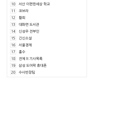
10
서산 이편한세상 학교
11
코브라
12
황희
13
대화면 도서관
14
신성우 전부인
15
긴신소설
16
서울경제
17
홍수
18
전체 lt 기사목록
19
삼성 도어락 휴대폰
20
수사반장팀